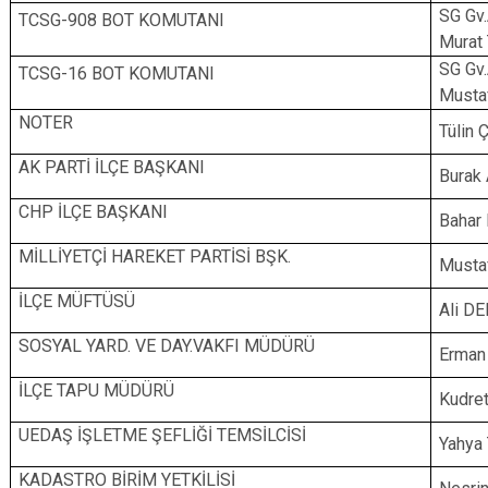
SG Gv
TCSG-908 BOT KOMUTANI
Murat
SG G
TCSG-16 BOT KOMUTANI
Musta
NOTER
Tülin
AK PARTİ İLÇE BAŞKANI
Burak
CHP İLÇE BAŞKANI
Bahar
MİLLİYETÇİ HAREKET PARTİSİ BŞK.
Musta
İLÇE MÜFTÜSÜ
Ali D
SOSYAL YARD. VE DAY.VAKFI MÜDÜRÜ
Erman
İLÇE TAPU MÜDÜRÜ
Kudre
UEDAŞ İŞLETME ŞEFLİĞİ TEMSİLCİSİ
Yahya
KADASTRO BİRİM YETKİLİSİ