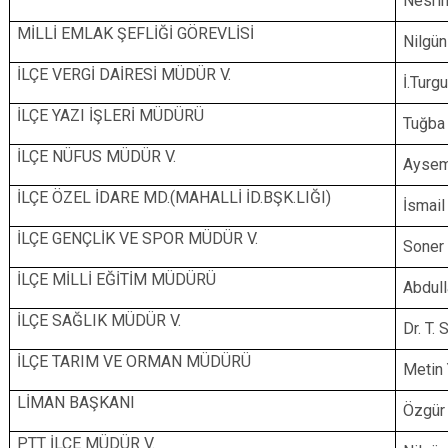
Nesri
MİLLİ EMLAK ŞEFLİĞİ GÖREVLİSİ
Nilgü
İLÇE VERGİ DAİRESİ MÜDÜR V.
İ.Tur
İLÇE YAZI İŞLERİ MÜDÜRÜ
Tuğba
İLÇE NÜFUS MÜDÜR V.
Ayse
İLÇE ÖZEL İDARE MD.(MAHALLİ İD.BŞK.LIĞI)
İsmail
İLÇE GENÇLİK VE SPOR MÜDÜR V.
Soner
İLÇE MİLLİ EĞİTİM MÜDÜRÜ
Abdul
İLÇE SAĞLIK MÜDÜR V.
Dr. T
İLÇE TARIM VE ORMAN MÜDÜRÜ
Metin 
LİMAN BAŞKANI
Özgür
PTT İLÇE MÜDÜR V.