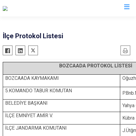
Çanakkale
İlçe Protokol Listesi
Ayvacık
Ezine
Bayramiç
Gelibolu
BOZCAADA PROTOKOL LİSTESİ
Biga
Gökçeada
Bozcaada
Lapseki
BOZCAADA KAYMAKAMI
Oğuzh
Çan
Yenice
5.KOMANDO TABUR KOMUTAN
P.Bnb
Eceabat
BELEDİYE BAŞKANI
Yahya
İLÇE EMNİYET AMİR V.
Kübra
İLÇE JANDARMA KOMUTANI
J.Ütğ