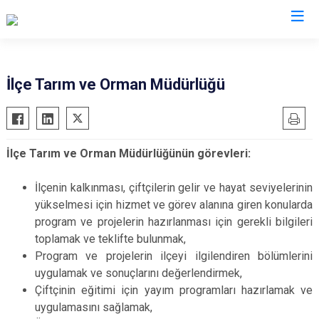
Çanakkale
İlçe Tarım ve Orman Müdürlüğü
Ayvacık
Ezine
Bayramiç
Gelibolu
İlçe Tarım ve Orman Müdürlüğünün görevleri:
Biga
Gökçeada
Bozcaada
Lapseki
İlçenin kalkınması, çiftçilerin gelir ve hayat seviyelerinin
Çan
Yenice
yükselmesi için hizmet ve görev alanına giren konularda
program ve projelerin hazırlanması için gerekli bilgileri
Eceabat
toplamak ve teklifte bulunmak,
Program ve projelerin ilçeyi ilgilendiren bölümlerini
uygulamak ve sonuçlarını değerlendirmek,
Çiftçinin eğitimi için yayım programları hazırlamak ve
uygulamasını sağlamak,