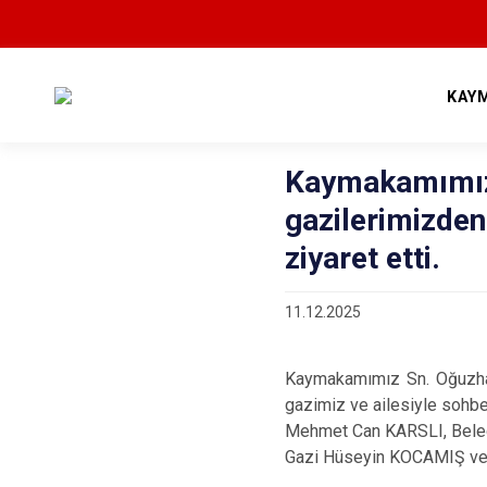
KAY
Kaymakamımız
gazilerimizde
ziyaret etti.
11.12.2025
Kaymakamımız Sn. Oğuzhan
gazimiz ve ailesiyle sohbe
Mehmet Can KARSLI, Belediy
Gazi Hüseyin KOCAMIŞ ve ai