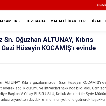
e-Devl
MAKAMLIK
BOZCAADA
MAHALLİ İDARELER
HİZMET
Çanakkale
 Sn. Oğuzhan ALTUNAY, Kıbrıs
n Gazi Hüseyin KOCAMIŞ’ı evinde
Ayvacık
 ALTUNAY, Kıbrıs gazilerimizden Gazi Hüseyin KOCAMIŞ’ı evind
Bayramiç
t ederek sağlık durumu ve ihtiyaçları hakkında bilgi aldı. Garnizo
e Başkan V. Gülay ELBİR USLU, Kolluk Amirleri ile Sydv Müdürü z
Biga
lesi ziyaretten duydukları memnuniyeti dile getirerek teşekkür e
Bozcaada