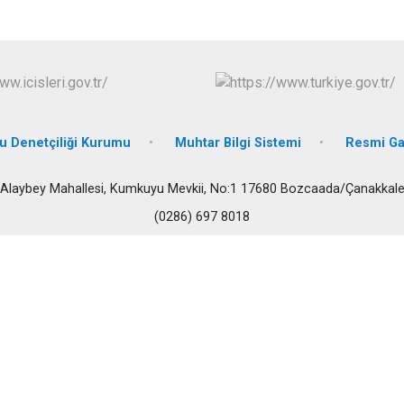
Çan
Eceabat
 Denetçiliği Kurumu
Muhtar Bilgi Sistemi
Resmi Ga
Alaybey Mahallesi, Kumkuyu Mevkii, No:1 17680 Bozcaada/Çanakkal
(0286) 697 8018