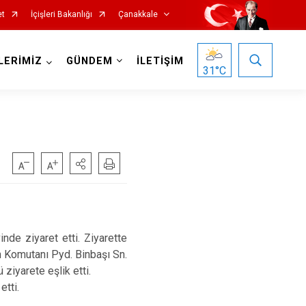
et
İçişleri Bakanlığı
Çanakkale
LERİMİZ
GÜNDEM
İLETİŞİM
31
°C
Ezine
e ziyaret etti. Ziyarette
Gelibolu
n Komutanı Pyd. Binbaşı Sn.
iyarete eşlik etti.
Gökçeada
tti.
Lapseki